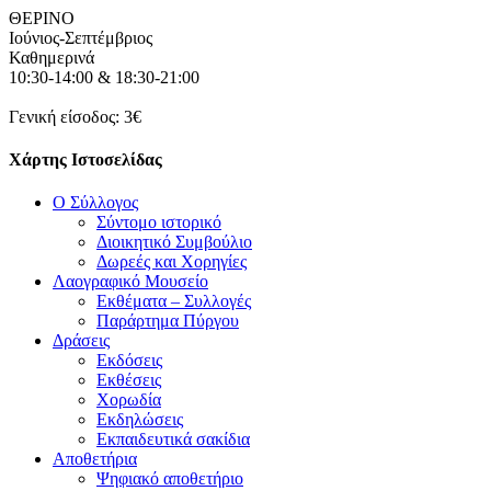
ΘΕΡΙΝΟ
Ιούνιος-Σεπτέμβριος
Καθημερινά
10:30-14:00 & 18:30-21:00
Γενική είσοδος: 3€
Χάρτης Ιστοσελίδας
Ο Σύλλογος
Σύντομο ιστορικό
Διοικητικό Συμβούλιο
Δωρεές και Χορηγίες
Λαογραφικό Μουσείο
Εκθέματα – Συλλογές
Παράρτημα Πύργου
Δράσεις
Εκδόσεις
Εκθέσεις
Χορωδία
Εκδηλώσεις
Εκπαιδευτικά σακίδια
Αποθετήρια
Ψηφιακό αποθετήριο