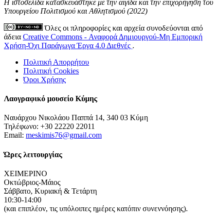
Η ιστοσελίδα κατασκευάστηκε με την αιγίδα και την επιχορήγηση του
Υπουργείου Πολιτισμού και Αθλητισμού (2022)
Όλες οι πληροφορίες και αρχεία συνοδεύονται από
άδεια
Creative Commons - Αναφορά Δημιουργού-Μη Εμπορική
Χρήση-Όχι Παράγωγα Έργα 4.0 Διεθνές
.
Πολιτική Απορρήτου
Πολιτική Cookies
Όροι Χρήσης
Λαογραφικό μουσείο Κύμης
Ναυάρχου Νικολάου Παππά 14, 340 03 Κύμη
Τηλέφωνο: +30 22220 22011
Email:
meskimis76@gmail.com
Ώρες λειτουργίας
ΧΕΙΜΕΡΙΝΟ
Οκτώβριος-Μάιος
Σάββατο, Κυριακή & Τετάρτη
10:30-14:00
(και επιπλέον, τις υπόλοιπες ημέρες κατόπιν συνεννόησης).