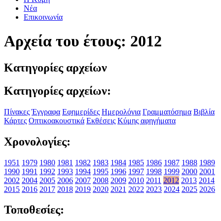
Νέα
Επικοινωνία
Αρχεία του έτους: 2012
Κατηγορίες αρχείων
Κατηγορίες αρχείων:
Πίνακες
Έγγραφα
Εφημερίδες
Ημερολόγια
Γραμματόσημα
Βιβλία
Κάρτες
Οπτικοακουστικά
Εκθέσεις
Κύμης αφηγήματα
Χρονολογίες:
1951
1979
1980
1981
1982
1983
1984
1985
1986
1987
1988
1989
1990
1991
1992
1993
1994
1995
1996
1997
1998
1999
2000
2001
2002
2004
2005
2006
2007
2008
2009
2010
2011
2012
2013
2014
2015
2016
2017
2018
2019
2020
2021
2022
2023
2024
2025
2026
Τοποθεσίες: