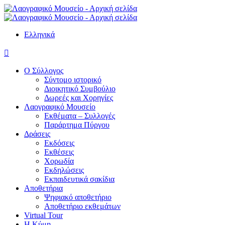
Ελληνικά

Ο Σύλλογος
Σύντομο ιστορικό
Διοικητικό Συμβούλιο
Δωρεές και Χορηγίες
Λαογραφικό Μουσείο
Εκθέματα – Συλλογές
Παράρτημα Πύργου
Δράσεις
Εκδόσεις
Εκθέσεις
Χορωδία
Εκδηλώσεις
Εκπαιδευτικά σακίδια
Αποθετήρια
Ψηφιακό αποθετήριο
Αποθετήριο εκθεμάτων
Virtual Tour
Η Κύμη