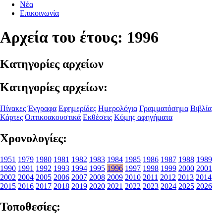
Νέα
Επικοινωνία
Αρχεία του έτους: 1996
Κατηγορίες αρχείων
Κατηγορίες αρχείων:
Πίνακες
Έγγραφα
Εφημερίδες
Ημερολόγια
Γραμματόσημα
Βιβλία
Κάρτες
Οπτικοακουστικά
Εκθέσεις
Κύμης αφηγήματα
Χρονολογίες:
1951
1979
1980
1981
1982
1983
1984
1985
1986
1987
1988
1989
1990
1991
1992
1993
1994
1995
1996
1997
1998
1999
2000
2001
2002
2004
2005
2006
2007
2008
2009
2010
2011
2012
2013
2014
2015
2016
2017
2018
2019
2020
2021
2022
2023
2024
2025
2026
Τοποθεσίες: