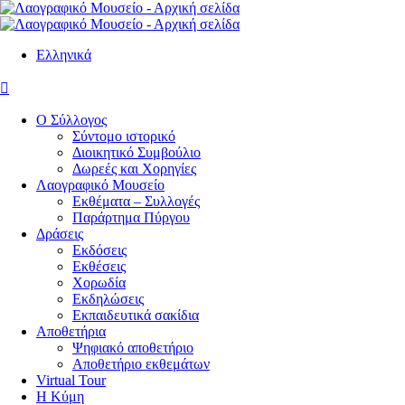
Ελληνικά

Ο Σύλλογος
Σύντομο ιστορικό
Διοικητικό Συμβούλιο
Δωρεές και Χορηγίες
Λαογραφικό Μουσείο
Εκθέματα – Συλλογές
Παράρτημα Πύργου
Δράσεις
Εκδόσεις
Εκθέσεις
Χορωδία
Εκδηλώσεις
Εκπαιδευτικά σακίδια
Αποθετήρια
Ψηφιακό αποθετήριο
Αποθετήριο εκθεμάτων
Virtual Tour
Η Κύμη