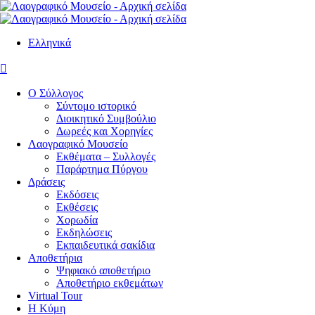
Ελληνικά

Ο Σύλλογος
Σύντομο ιστορικό
Διοικητικό Συμβούλιο
Δωρεές και Χορηγίες
Λαογραφικό Μουσείο
Εκθέματα – Συλλογές
Παράρτημα Πύργου
Δράσεις
Εκδόσεις
Εκθέσεις
Χορωδία
Εκδηλώσεις
Εκπαιδευτικά σακίδια
Αποθετήρια
Ψηφιακό αποθετήριο
Αποθετήριο εκθεμάτων
Virtual Tour
Η Κύμη