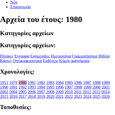
Νέα
Επικοινωνία
Αρχεία του έτους: 1980
Κατηγορίες αρχείων
Κατηγορίες αρχείων:
Πίνακες
Έγγραφα
Εφημερίδες
Ημερολόγια
Γραμματόσημα
Βιβλία
Κάρτες
Οπτικοακουστικά
Εκθέσεις
Κύμης αφηγήματα
Χρονολογίες:
1951
1979
1980
1981
1982
1983
1984
1985
1986
1987
1988
1989
1990
1991
1992
1993
1994
1995
1996
1997
1998
1999
2000
2001
2002
2004
2005
2006
2007
2008
2009
2010
2011
2012
2013
2014
2015
2016
2017
2018
2019
2020
2021
2022
2023
2024
2025
2026
Τοποθεσίες: