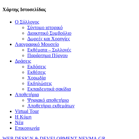
Χάρτης Ιστοσελίδας
Ο Σύλλογος
Σύντομο ιστορικό
Διοικητικό Συμβούλιο
Δωρεές και Χορηγίες
Λαογραφικό Μουσείο
Εκθέματα – Συλλογές
Παράρτημα Πύργου
Δράσεις
Εκδόσεις
Εκθέσεις
Χορωδία
Εκδηλώσεις
Εκπαιδευτικά σακίδια
Αποθετήρια
Ψηφιακό αποθετήριο
Αποθετήριο εκθεμάτων
Virtual Tour
Η Κύμη
Νέα
Επικοινωνία
WEB DESIGN & DEVELOPMENT NEVMA.GR