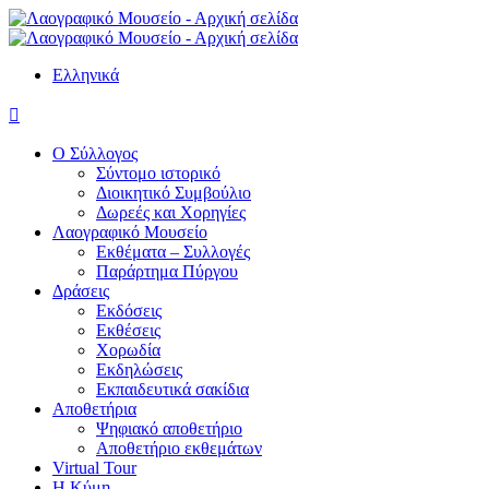
Ελληνικά

Ο Σύλλογος
Σύντομο ιστορικό
Διοικητικό Συμβούλιο
Δωρεές και Χορηγίες
Λαογραφικό Μουσείο
Εκθέματα – Συλλογές
Παράρτημα Πύργου
Δράσεις
Εκδόσεις
Εκθέσεις
Χορωδία
Εκδηλώσεις
Εκπαιδευτικά σακίδια
Αποθετήρια
Ψηφιακό αποθετήριο
Αποθετήριο εκθεμάτων
Virtual Tour
Η Κύμη