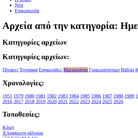
Νέα
Επικοινωνία
Αρχεία από την κατηγορία: Ημ
Κατηγορίες αρχείων
Κατηγορίες αρχείων:
Πίνακες
Έγγραφα
Εφημερίδες
Ημερολόγια
Γραμματόσημα
Βιβλία
Κ
Χρονολογίες:
1951
1979
1980
1981
1982
1983
1984
1985
1986
1987
1988
1989
1
2016
2017
2018
2019
2020
2021
2022
2023
2024
2025
2026
Τοποθεσίες:
Κύμη
X
Αφαίρεση φίλτρου