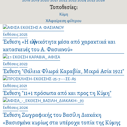
2018
2019
2020
2021
2022
2023
2024
2025
2026
Τοποθεσίες:
Κύμη
X
Αφαίρεση φίλτρου
Εκθέσεις
2025
Έκθεση «Η ελληνικότητα μέσα από χαρακτικά και
κατασκευές του Α. Φασιανού»
Εκθέσεις
2023
Έκθεση "Θάλεια Φλωρά Καραβία, Μικρά Ασία 1921"
Εκθέσεις
2021
Έκθεση "11+1 πρόσωπα από και προς τη Κύμη"
Εκθέσεις
2026
Έκθεση Ζωγραφικής του Βασίλη Διακάκη
«Βασισμένα κυρίως στα υπέροχα τοπία της Κύμης