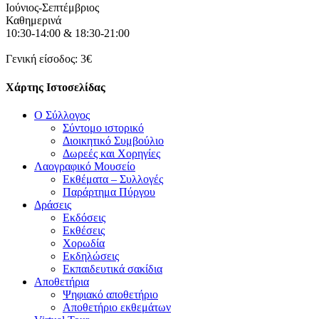
Ιούνιος-Σεπτέμβριος
Καθημερινά
10:30-14:00 & 18:30-21:00
Γενική είσοδος: 3€
Χάρτης Ιστοσελίδας
Ο Σύλλογος
Σύντομο ιστορικό
Διοικητικό Συμβούλιο
Δωρεές και Χορηγίες
Λαογραφικό Μουσείο
Εκθέματα – Συλλογές
Παράρτημα Πύργου
Δράσεις
Εκδόσεις
Εκθέσεις
Χορωδία
Εκδηλώσεις
Εκπαιδευτικά σακίδια
Αποθετήρια
Ψηφιακό αποθετήριο
Αποθετήριο εκθεμάτων