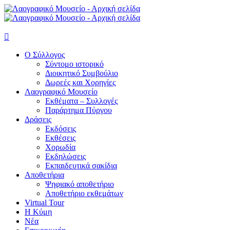

Ο Σύλλογος
Σύντομο ιστορικό
Διοικητικό Συμβούλιο
Δωρεές και Χορηγίες
Λαογραφικό Μουσείο
Εκθέματα – Συλλογές
Παράρτημα Πύργου
Δράσεις
Εκδόσεις
Εκθέσεις
Χορωδία
Εκδηλώσεις
Εκπαιδευτικά σακίδια
Αποθετήρια
Ψηφιακό αποθετήριο
Αποθετήριο εκθεμάτων
Virtual Tour
Η Κύμη
Νέα