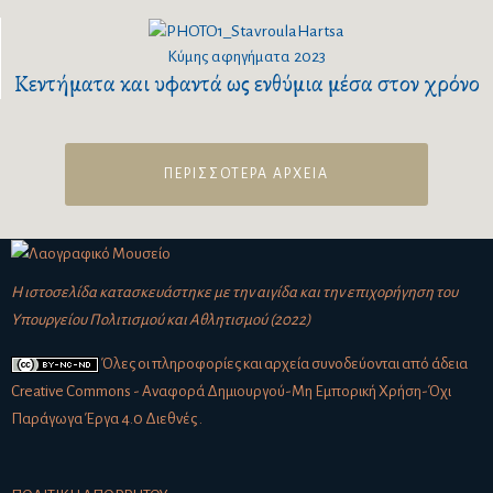
Κύμης αφηγήματα
2023
Κεντήματα και υφαντά ως ενθύμια μέσα στον χρόνο
ΠΕΡΙΣΣΟΤΕΡΑ ΑΡΧΕΙΑ
Η ιστοσελίδα κατασκευάστηκε με την αιγίδα και την επιχορήγηση του
Υπουργείου Πολιτισμού και Αθλητισμού (2022)
Όλες οι πληροφορίες και αρχεία συνοδεύονται από άδεια
Creative Commons - Αναφορά Δημιουργού-Μη Εμπορική Χρήση-Όχι
Παράγωγα Έργα 4.0 Διεθνές
.