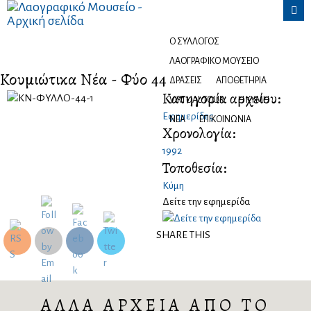

Ψηφιακό αποθετήριο
Ο ΣΎΛΛΟΓΟΣ
ΛΑΟΓΡΑΦΙΚΌ ΜΟΥΣΕΊΟ
Κουμιώτικα Νέα - Φύλλο 44
ΔΡΆΣΕΙΣ
ΑΠΟΘΕΤΉΡΙΑ
Κατηγορία αρχείου:
VIRTUAL TOUR
Η ΚΎΜΗ
Εφημερίδες
ΝΈΑ
ΕΠΙΚΟΙΝΩΝΊΑ
Χρονολογία:
1992
Τοποθεσία:
Κύμη
Δείτε την εφημερίδα
SHARE THIS
ΑΛΛΑ ΑΡΧΕΙΑ ΑΠΟ ΤΟ