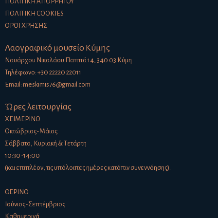
ΠΟΛΙΤΙΚΉ ΑΠΟΡΡΉΤΟΥ
ΠΟΛΙΤΙΚΉ COOKIES
ΌΡΟΙ ΧΡΉΣΗΣ
Λαογραφικό μουσείο Κύμης
Ναυάρχου Νικολάου Παππά 14, 340 03 Κύμη
Τηλέφωνο: +30 22220 22011
Email:
meskimis76@gmail.com
Ώρες λειτουργίας
ΧΕΙΜΕΡΙΝΟ
Οκτώβριος-Μάιος
Σάββατο, Κυριακή & Τετάρτη
10:30-14:00
(και επιπλέον, τις υπόλοιπες ημέρες κατόπιν συνεννόησης).
ΘΕΡΙΝΟ
Ιούνιος-Σεπτέμβριος
Καθημερινά