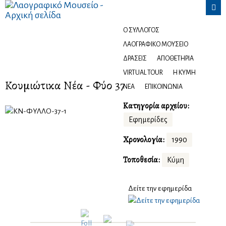

Ο ΣΎΛΛΟΓΟΣ
Ψηφιακό αποθετήριο
ΛΑΟΓΡΑΦΙΚΌ ΜΟΥΣΕΊΟ
ΔΡΆΣΕΙΣ
ΑΠΟΘΕΤΉΡΙΑ
VIRTUAL TOUR
Η ΚΎΜΗ
Κουμιώτικα Νέα - Φύλλο 37
ΝΈΑ
ΕΠΙΚΟΙΝΩΝΊΑ
Κατηγορία αρχείου:
Εφημερίδες
Χρονολογία:
1990
Τοποθεσία:
Κύμη
Δείτε την εφημερίδα