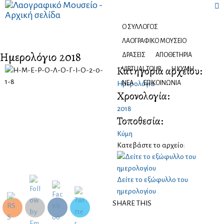

Ψηφιακό αποθετήριο
Ο ΣΎΛΛΟΓΟΣ
ΛΑΟΓΡΑΦΙΚΌ ΜΟΥΣΕΊΟ
Ημερολόγιο 2018
ΔΡΆΣΕΙΣ
ΑΠΟΘΕΤΉΡΙΑ
Κατηγορία αρχείου:
VIRTUAL TOUR
Η ΚΎΜΗ
ΝΈΑ
ΕΠΙΚΟΙΝΩΝΊΑ
Ημερολόγια
Χρονολογία:
2018
Τοποθεσία:
Κύμη
Κατεβάστε το αρχείο:
Δείτε το εξώφυλλο του
ημερολογίου
SHARE THIS