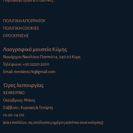
Παράγωγα Έργα 4.0 Διεθνές
.
ΠΟΛΙΤΙΚΉ ΑΠΟΡΡΉΤΟΥ
ΠΟΛΙΤΙΚΉ COOKIES
ΌΡΟΙ ΧΡΉΣΗΣ
Λαογραφικό μουσείο Κύμης
Ναυάρχου Νικολάου Παππά 14, 340 03 Κύμη
Τηλέφωνο: +30 22220 22011
Email:
meskimis76@gmail.com
Ώρες λειτουργίας
ΧΕΙΜΕΡΙΝΟ
Οκτώβριος-Μάιος
Σάββατο, Κυριακή & Τετάρτη
10:30-14:00
(και επιπλέον, τις υπόλοιπες ημέρες κατόπιν συνεννόησης).