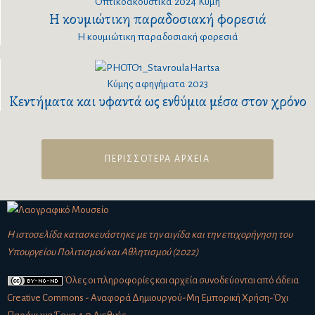
Οπτικοακουστικά
2024
Κύμη
Η κουμιώτικη παραδοσιακή φορεσιά
Η κουμιώτικη παραδοσιακή φορεσιά
Κύμης αφηγήματα
2023
Κεντήματα και υφαντά ως ενθύμια μέσα στον χρόνο
ΠΕΡΙΣΣΟΤΕΡΑ ΑΡΧΕΙΑ
Η ιστοσελίδα κατασκευάστηκε με την αιγίδα και την επιχορήγηση του
Υπουργείου Πολιτισμού και Αθλητισμού (2022)
Όλες οι πληροφορίες και αρχεία συνοδεύονται από άδεια
Creative Commons - Αναφορά Δημιουργού-Μη Εμπορική Χρήση-Όχι