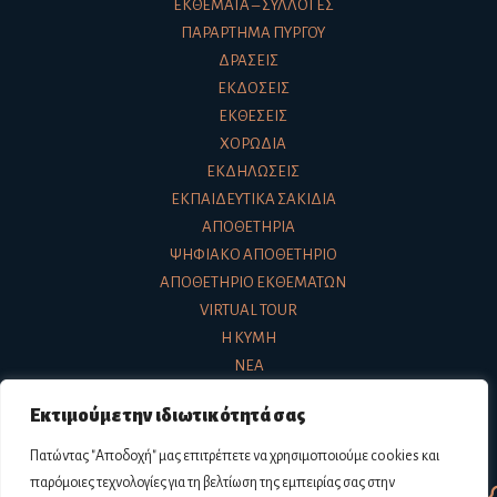
ΕΚΘΈΜΑΤΑ – ΣΥΛΛΟΓΈΣ
ΠΑΡΆΡΤΗΜΑ ΠΎΡΓΟΥ
ΔΡΆΣΕΙΣ
ΕΚΔΌΣΕΙΣ
ΕΚΘΈΣΕΙΣ
ΧΟΡΩΔΊΑ
ΕΚΔΗΛΏΣΕΙΣ
ΕΚΠΑΙΔΕΥΤΙΚΆ ΣΑΚΊΔΙΑ
ΑΠΟΘΕΤΉΡΙΑ
ΨΗΦΙΑΚΌ ΑΠΟΘΕΤΉΡΙΟ
ΑΠΟΘΕΤΉΡΙΟ ΕΚΘΕΜΆΤΩΝ
VIRTUAL TOUR
Η ΚΎΜΗ
ΝΈΑ
ΕΠΙΚΟΙΝΩΝΊΑ
Εκτιμούμε την ιδιωτικότητά σας
Πατώντας "Αποδοχή" μας επιτρέπετε να χρησιμοποιούμε cookies και
παρόμοιες τεχνολογίες για τη βελτίωση της εμπειρίας σας στην