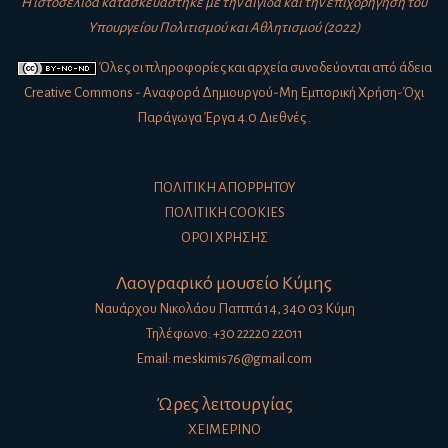
Η ιστοσελίδα κατασκευάστηκε με την αιγίδα και την επιχορήγηση του
Υπουργείου Πολιτισμού και Αθλητισμού (2022)
Όλες οι πληροφορίες και αρχεία συνοδεύονται από άδεια
Creative Commons - Αναφορά Δημιουργού-Μη Εμπορική Χρήση-Όχι
Παράγωγα Έργα 4.0 Διεθνές
.
ΠΟΛΙΤΙΚΉ ΑΠΟΡΡΉΤΟΥ
ΠΟΛΙΤΙΚΉ COOKIES
ΌΡΟΙ ΧΡΉΣΗΣ
Λαογραφικό μουσείο Κύμης
Ναυάρχου Νικολάου Παππά 14, 340 03 Κύμη
Τηλέφωνο: +30 22220 22011
Email:
meskimis76@gmail.com
Ώρες λειτουργίας
ΧΕΙΜΕΡΙΝΟ