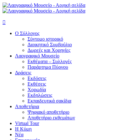

Ο Σύλλογος
Σύντομο ιστορικό
Διοικητικό Συμβούλιο
Δωρεές και Χορηγίες
Λαογραφικό Μουσείο
Εκθέματα – Συλλογές
Παράρτημα Πύργου
Δράσεις
Εκδόσεις
Εκθέσεις
Χορωδία
Εκδηλώσεις
Εκπαιδευτικά σακίδια
Αποθετήρια
Ψηφιακό αποθετήριο
Αποθετήριο εκθεμάτων
Virtual Tour
Η Κύμη
Νέα