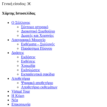
Γενική είσοδος: 3€
Χάρτης Ιστοσελίδας
Ο Σύλλογος
Σύντομο ιστορικό
Διοικητικό Συμβούλιο
Δωρεές και Χορηγίες
Λαογραφικό Μουσείο
Εκθέματα – Συλλογές
Παράρτημα Πύργου
Δράσεις
Εκδόσεις
Εκθέσεις
Χορωδία
Εκδηλώσεις
Εκπαιδευτικά σακίδια
Αποθετήρια
Ψηφιακό αποθετήριο
Αποθετήριο εκθεμάτων
Virtual Tour
Η Κύμη
Νέα
Επικοινωνία