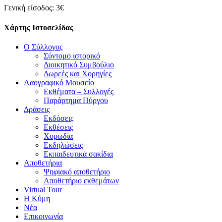
Γενική είσοδος: 3€
Χάρτης Ιστοσελίδας
Ο Σύλλογος
Σύντομο ιστορικό
Διοικητικό Συμβούλιο
Δωρεές και Χορηγίες
Λαογραφικό Μουσείο
Εκθέματα – Συλλογές
Παράρτημα Πύργου
Δράσεις
Εκδόσεις
Εκθέσεις
Χορωδία
Εκδηλώσεις
Εκπαιδευτικά σακίδια
Αποθετήρια
Ψηφιακό αποθετήριο
Αποθετήριο εκθεμάτων
Virtual Tour
Η Κύμη
Νέα
Επικοινωνία