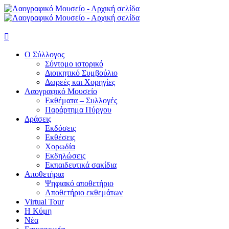

Ο Σύλλογος
Σύντομο ιστορικό
Διοικητικό Συμβούλιο
Δωρεές και Χορηγίες
Λαογραφικό Μουσείο
Εκθέματα – Συλλογές
Παράρτημα Πύργου
Δράσεις
Εκδόσεις
Εκθέσεις
Χορωδία
Εκδηλώσεις
Εκπαιδευτικά σακίδια
Αποθετήρια
Ψηφιακό αποθετήριο
Αποθετήριο εκθεμάτων
Virtual Tour
Η Κύμη
Νέα