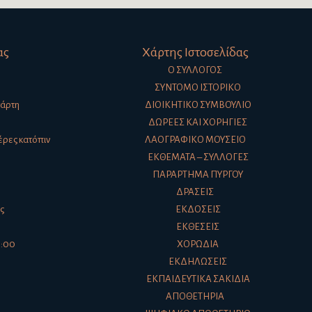
ας
Χάρτης Ιστοσελίδας
Ο ΣΎΛΛΟΓΟΣ
ΣΎΝΤΟΜΟ ΙΣΤΟΡΙΚΌ
τάρτη
ΔΙΟΙΚΗΤΙΚΌ ΣΥΜΒΟΎΛΙΟ
ΔΩΡΕΈΣ ΚΑΙ ΧΟΡΗΓΊΕΣ
μέρες κατόπιν
ΛΑΟΓΡΑΦΙΚΌ ΜΟΥΣΕΊΟ
ΕΚΘΈΜΑΤΑ – ΣΥΛΛΟΓΈΣ
ΠΑΡΆΡΤΗΜΑ ΠΎΡΓΟΥ
ΔΡΆΣΕΙΣ
ς
ΕΚΔΌΣΕΙΣ
ΕΚΘΈΣΕΙΣ
1:00
ΧΟΡΩΔΊΑ
ΕΚΔΗΛΏΣΕΙΣ
ΕΚΠΑΙΔΕΥΤΙΚΆ ΣΑΚΊΔΙΑ
ΑΠΟΘΕΤΉΡΙΑ