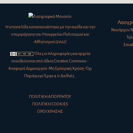
Λαογρ
Η ιστοσελίδα κατασκευάστηκε με την αιγίδα και την
Ναυάρχου Νι
επιχορήγηση του Υπουργείου Πολιτισμού και
Τηλ
Αθλητισμού (2022)
Email
Όλες οι πληροφορίες και αρχεία
συνοδεύονται από άδεια
Creative Commons -
Αναφορά Δημιουργού-Μη Εμπορική Χρήση-Όχι
Παράγωγα Έργα 4.0 Διεθνές
.
ΠΟΛΙΤΙΚΉ ΑΠΟΡΡΉΤΟΥ
ΠΟΛΙΤΙΚΉ COOKIES
ΌΡΟΙ ΧΡΉΣΗΣ