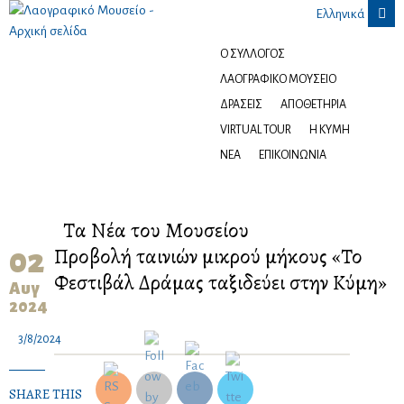

Ελληνικά
Ο ΣΎΛΛΟΓΟΣ
ΛΑΟΓΡΑΦΙΚΌ ΜΟΥΣΕΊΟ
ΔΡΆΣΕΙΣ
ΑΠΟΘΕΤΉΡΙΑ
VIRTUAL TOUR
Η ΚΎΜΗ
ΝΈΑ
ΕΠΙΚΟΙΝΩΝΊΑ
Τα Νέα του Μουσείου
Προβολή ταινιών μικρού μήκους «Το
02
Φεστιβάλ Δράμας ταξιδεύει στην Κύμη»
Αυγ
2024
3/8/2024
SHARE THIS