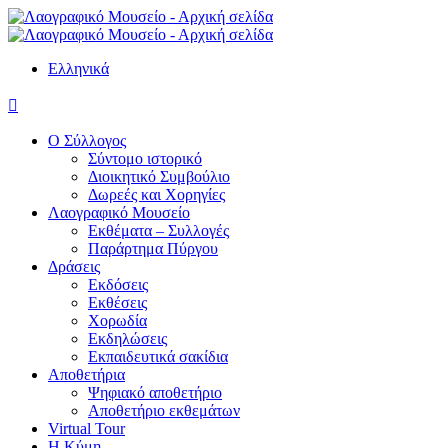
Ελληνικά

Ο Σύλλογος
Σύντομο ιστορικό
Διοικητικό Συμβούλιο
Δωρεές και Χορηγίες
Λαογραφικό Μουσείο
Εκθέματα – Συλλογές
Παράρτημα Πύργου
Δράσεις
Εκδόσεις
Εκθέσεις
Χορωδία
Εκδηλώσεις
Εκπαιδευτικά σακίδια
Αποθετήρια
Ψηφιακό αποθετήριο
Αποθετήριο εκθεμάτων
Virtual Tour
Η Κύμη