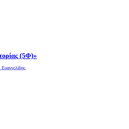
τορίας (5Φ)»
Ευαγγελίδης,