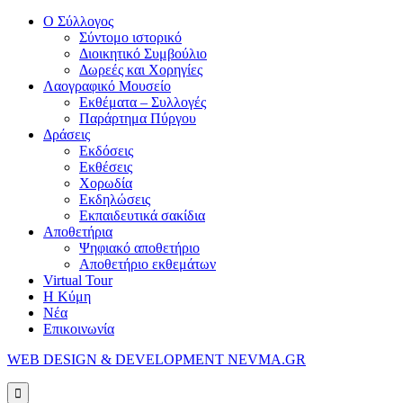
Ο Σύλλογος
Σύντομο ιστορικό
Διοικητικό Συμβούλιο
Δωρεές και Χορηγίες
Λαογραφικό Μουσείο
Εκθέματα – Συλλογές
Παράρτημα Πύργου
Δράσεις
Εκδόσεις
Εκθέσεις
Χορωδία
Εκδηλώσεις
Εκπαιδευτικά σακίδια
Αποθετήρια
Ψηφιακό αποθετήριο
Αποθετήριο εκθεμάτων
Virtual Tour
Η Κύμη
Νέα
Επικοινωνία
WEB DESIGN & DEVELOPMENT NEVMA.GR
