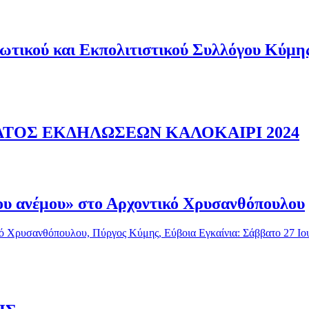
τικού και Εκπολιτιστικού Συλλόγου Κύμης
ΤΟΣ ΕΚΔΗΛΩΣΕΩΝ ΚΑΛΟΚΑΙΡΙ 2024
ου ανέμου» στο Αρχοντικό Χρυσανθόπουλου
ό Χρυσανθόπουλου, Πύργος Κύμης, Εύβοια Εγκαίνια: Σάββατο 27 Ιο