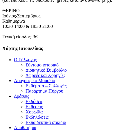
(και επιπλέον, τις υπόλοιπες ημέρες κατόπιν συνεννόησης).
ΘΕΡΙΝΟ
Ιούνιος-Σεπτέμβριος
Καθημερινά
10:30-14:00 & 18:30-21:00
Γενική είσοδος: 3€
Χάρτης Ιστοσελίδας
Ο Σύλλογος
Σύντομο ιστορικό
Διοικητικό Συμβούλιο
Δωρεές και Χορηγίες
Λαογραφικό Μουσείο
Εκθέματα – Συλλογές
Παράρτημα Πύργου
Δράσεις
Εκδόσεις
Εκθέσεις
Χορωδία
Εκδηλώσεις
Εκπαιδευτικά σακίδια
Αποθετήρια