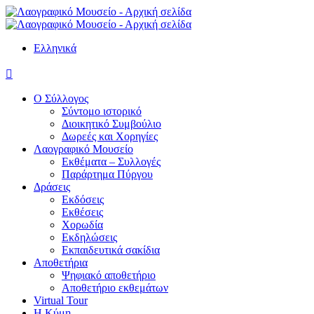
Ελληνικά

Ο Σύλλογος
Σύντομο ιστορικό
Διοικητικό Συμβούλιο
Δωρεές και Χορηγίες
Λαογραφικό Μουσείο
Εκθέματα – Συλλογές
Παράρτημα Πύργου
Δράσεις
Εκδόσεις
Εκθέσεις
Χορωδία
Εκδηλώσεις
Εκπαιδευτικά σακίδια
Αποθετήρια
Ψηφιακό αποθετήριο
Αποθετήριο εκθεμάτων
Virtual Tour
Η Κύμη